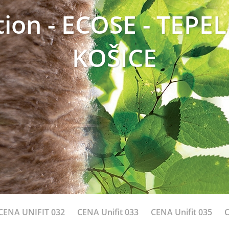
tion - ECOSE - TEPE
KOŠICE
CENA UNIFIT 032
CENA Unifit 033
CENA Unifit 035
C