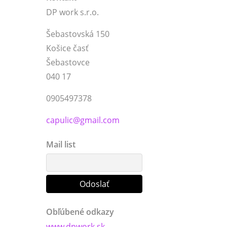
DP work s.r.o.
Šebastovská 150
Košice časť
Šebastovce
040 17
0905497378
capulic@gmail.com
Mail list
Obľúbené odkazy
www.dpwork.sk