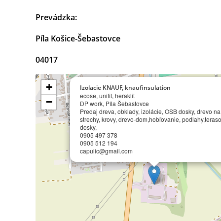
Prevádzka:
Píla Košice-Šebastovce
04017
+
Izolacie KNAUF, knaufinsulation
ecose, unifit, heraklit
−
DP work, Píla Šebastovce
Predaj dreva, obklady, izolácie, OSB dosky, drevo na
strechy, krovy, drevo-dom,hobľovanie, podlahy,teras
dosky,
0905 497 378
0905 512 194
capulic@gmail.com