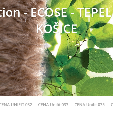
tion - ECOSE - TEPE
KOŠICE
CENA UNIFIT 032
CENA Unifit 033
CENA Unifit 035
C