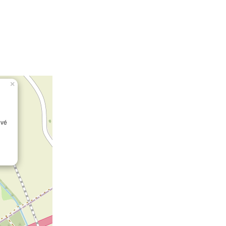
×
ové