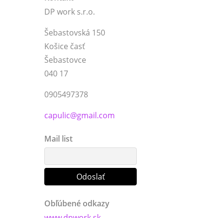
DP work s.r.o.
Šebastovská 150
Košice časť
Šebastovce
040 17
0905497378
capulic@gmail.com
Mail list
Obľúbené odkazy
www.dpwork.sk