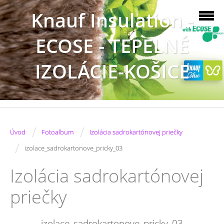
Knauf Insulation -
ECOSE - TEPELNÉ
IZOLÁCIE-KOŠICE
/
/
Úvod
Fotoalbum
Izolácia sadrokartónovej priečky
/
izolace_sadrokartonove_pricky_03
Izolácia sadrokartónovej
priečky
izolace_sadrokartonove_pricky_03