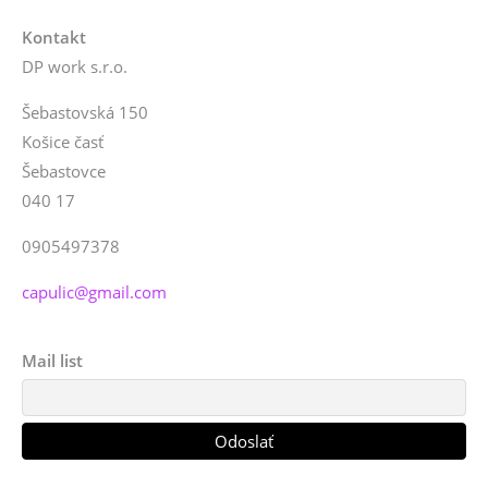
Kontakt
DP work s.r.o.
Šebastovská 150
Košice časť
Šebastovce
040 17
0905497378
capulic@gmail.com
Mail list