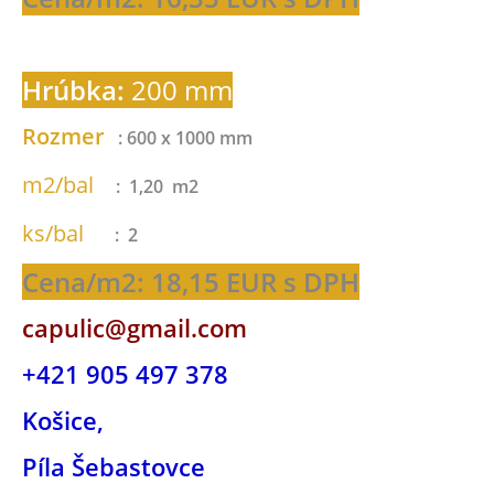
Hrúbka:
200 mm
Rozmer
: 600 x 1000 mm
m2/bal
: 1,20 m2
ks/bal
: 2
Cena/m2: 18,15 EUR s DPH
capulic@gmail.com
+421 905 497 378
Košice,
Píla Šebastovce