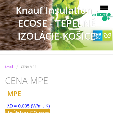
Knauf Insulation -
ECOSE - TEPELNÉ
IZOLÁCIE-KOŠICE
/
Úvod
CENA MPE
CENA MPE
MPE
λD = 0,035 (W/m . K)
Hrúbka:
50 mm