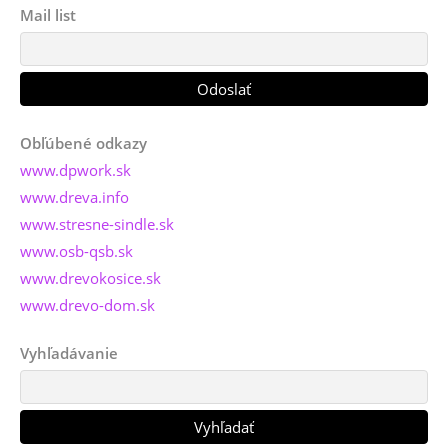
Mail list
Obľúbené odkazy
www.dpwork.sk
www.dreva.info
www.stresne-sindle.sk
www.osb-qsb.sk
www.drevokosice.sk
www.drevo-dom.sk
Vyhľadávanie