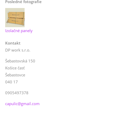
Posledné fotografie
Izolačné panely
Kontakt
DP work s.r.o.
Šebastovská 150
Košice časť
Šebastovce
040 17
0905497378
capulic@gmail.com