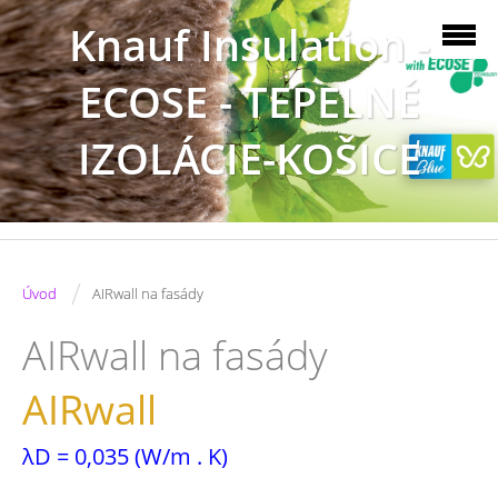
Knauf Insulation -
ECOSE - TEPELNÉ
IZOLÁCIE-KOŠICE
/
Úvod
AIRwall na fasády
AIRwall na fasády
AIRwall
λD = 0,035 (W/m . K)