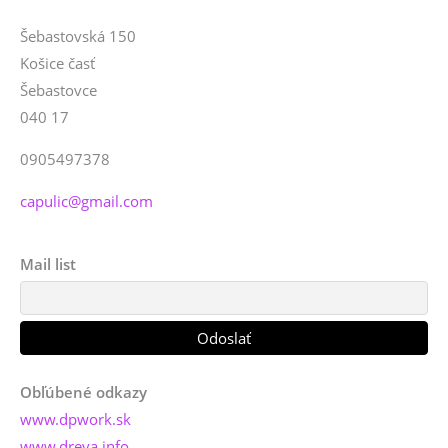
Šebastovská 150
Košice časť
Šebastovce
040 17
0905497378
capulic@gmail.com
Mail list
Obľúbené odkazy
www.dpwork.sk
www.dreva.info