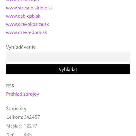
www.stresne-sindle.sk
www.osb-qsb.sk
www.drevokosice.sk
www.drevo-dom.sk
Vyhľadávanie
RSS
Prehľad zdrojov
Štatistiky
642457
Celkom:
12217
Mesiac:
435
Deň: