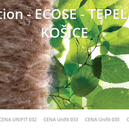
tion - ECOSE - TEPE
KOŠICE
CENA UNIFIT 032
CENA Unifit 033
CENA Unifit 035
C