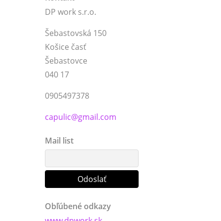
DP work s.r.o.
Šebastovská 150
Košice časť
Šebastovce
040 17
0905497378
capulic@gmail.com
Mail list
Obľúbené odkazy
www.dpwork.sk