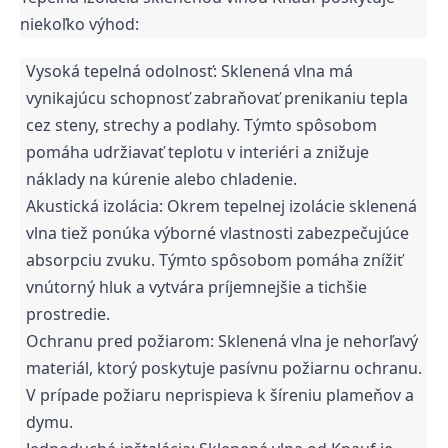
niekoľko výhod:
Vysoká tepelná odolnosť: Sklenená vlna má
vynikajúcu schopnosť zabraňovať prenikaniu tepla
cez steny, strechy a podlahy. Týmto spôsobom
pomáha udržiavať teplotu v interiéri a znižuje
náklady na kúrenie alebo chladenie.
Akustická izolácia: Okrem tepelnej izolácie sklenená
vlna tiež ponúka výborné vlastnosti zabezpečujúce
absorpciu zvuku. Týmto spôsobom pomáha znížiť
vnútorný hluk a vytvára príjemnejšie a tichšie
prostredie.
Ochranu pred požiarom: Sklenená vlna je nehorľavý
materiál, ktorý poskytuje pasívnu požiarnu ochranu.
V prípade požiaru neprispieva k šíreniu plameňov a
dymu.