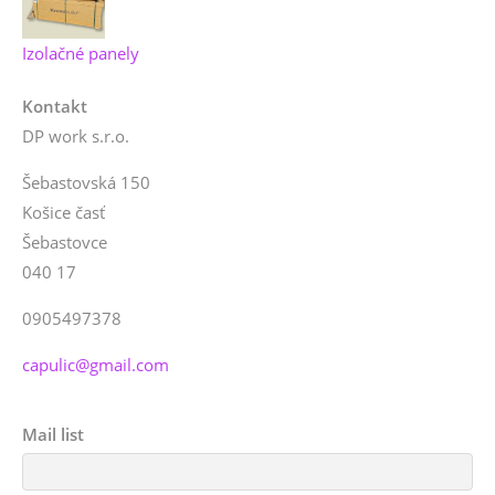
Izolačné panely
Kontakt
DP work s.r.o.
Šebastovská 150
Košice časť
Šebastovce
040 17
0905497378
capulic@gmail.com
Mail list