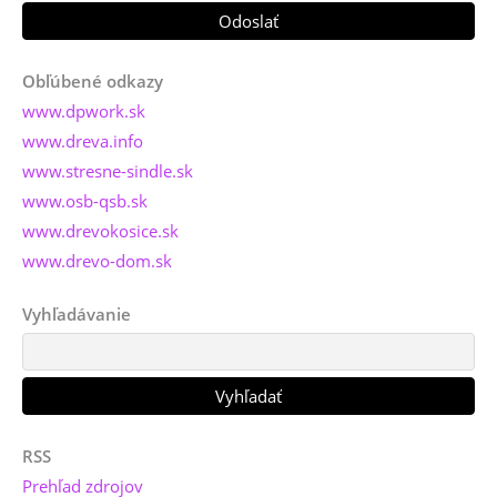
Obľúbené odkazy
www.dpwork.sk
www.dreva.info
www.stresne-sindle.sk
www.osb-qsb.sk
www.drevokosice.sk
www.drevo-dom.sk
Vyhľadávanie
RSS
Prehľad zdrojov