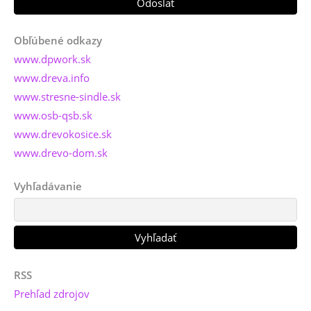
Obľúbené odkazy
www.dpwork.sk
www.dreva.info
www.stresne-sindle.sk
www.osb-qsb.sk
www.drevokosice.sk
www.drevo-dom.sk
Vyhľadávanie
RSS
Prehľad zdrojov