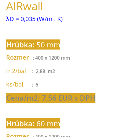
AIRwall
λD = 0,035 (W/m . K)
Hrúbka:
50 mm
Rozmer
: 400 x 1200 mm
m2/bal
: 2,88 m2
ks/bal
: 6
Cena/m2: 7,56 EUR s DPH
Hrúbka:
60 mm
Rozmer
: 400 x 1200 mm