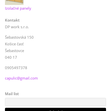
Izolačné panely
Kontakt
DP work s.r.o.
Šebastovská 150
Košice časť
Šebastovce
040 17
0905497378
capulic@gmail.com
Mail list