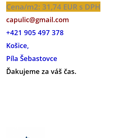
Cena/m2: 31,74 EUR s DPH
capulic@gmail.com
+421 905 497 378
Košice,
Píla Šebastovce
Ďakujeme za váš čas.