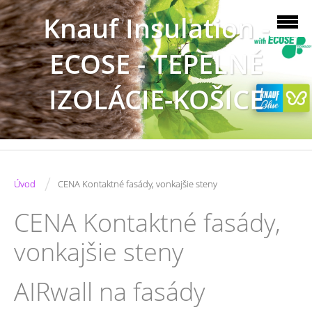
Knauf Insulation -
ECOSE - TEPELNÉ
IZOLÁCIE-KOŠICE
/
Úvod
CENA Kontaktné fasády, vonkajšie steny
CENA Kontaktné fasády,
vonkajšie steny
AIRwall na fasády