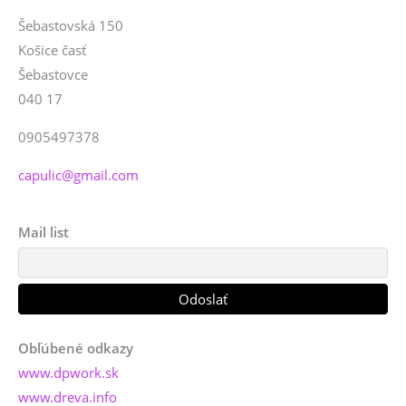
Šebastovská 150
Košice časť
Šebastovce
040 17
0905497378
capulic@gmail.com
Mail list
Obľúbené odkazy
www.dpwork.sk
www.dreva.info