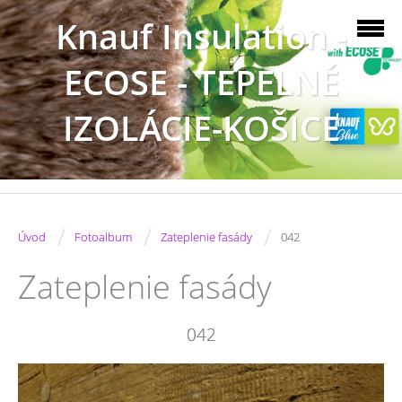
Knauf Insulation -
ECOSE - TEPELNÉ
IZOLÁCIE-KOŠICE
/
/
/
Úvod
Fotoalbum
Zateplenie fasády
042
Zateplenie fasády
042