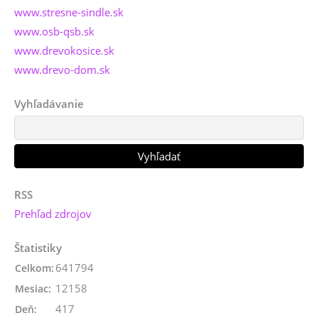
www.stresne-sindle.sk
www.osb-qsb.sk
www.drevokosice.sk
www.drevo-dom.sk
Vyhľadávanie
RSS
Prehľad zdrojov
Štatistiky
641794
Celkom:
12158
Mesiac:
417
Deň: