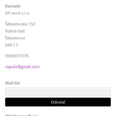
Kontakt
DP work s.r.o.
Šebastovská 150
Košice časť
Šebastovce
040 17
0905497378
capulic@gmail.com
Mail list
Obľúbené odkazy