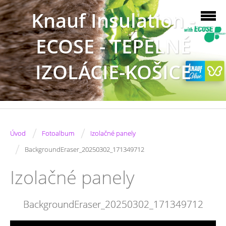
Knauf Insulation -
ECOSE - TEPELNÉ
IZOLÁCIE-KOŠICE
/
/
Úvod
Fotoalbum
Izolačné panely
/
BackgroundEraser_20250302_171349712
Izolačné panely
BackgroundEraser_20250302_171349712