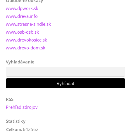
Obľúbené odkazy
www.dpwork.sk
www.dreva.info
www.stresne-sindle.sk
www.osb-qsb.sk
www.drevokosice.sk
www.drevo-dom.sk
Vyhľadávanie
RSS
Prehľad zdrojov
Štatistiky
642562
Celkom: