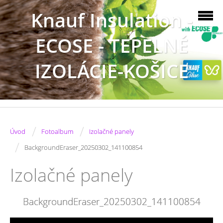
Knauf Insulation -
ECOSE - TEPELNÉ
IZOLÁCIE-KOŠICE
/
/
Úvod
Fotoalbum
Izolačné panely
/
BackgroundEraser_20250302_141100854
Izolačné panely
BackgroundEraser_20250302_141100854