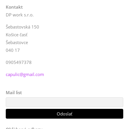
Kontakt
DP work s.r.o.
Šebastovská 150
Košice časť
Šebastovce
040 17
0905497378
capulic@gmail.com
Mail list