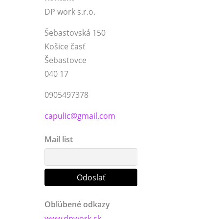
DP work s.r.o.
Šebastovská 150
Košice časť
Šebastovce
040 17
0905497378
capulic@gmail.com
Mail list
Obľúbené odkazy
www.dpwork.sk