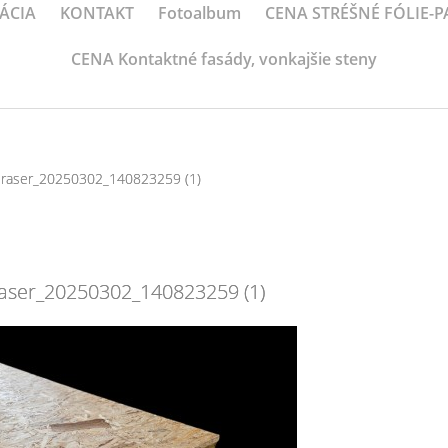
ÁCIA
KONTAKT
Fotoalbum
CENA STRÉŠNÉ FÓLIE-
CENA Kontaktné fasády, vonkajšie steny
raser_20250302_140823259 (1)
aser_20250302_140823259 (1)