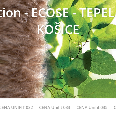
tion - ECOSE - TEPE
KOŠICE
CENA UNIFIT 032
CENA Unifit 033
CENA Unifit 035
C