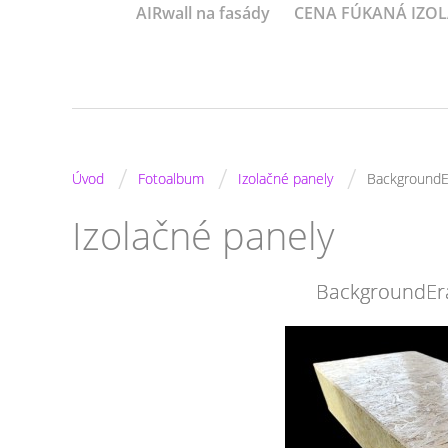
AIRwall na fasády
CENA FÚKANÁ IZOL
/
/
/
Úvod
Fotoalbum
Izolačné panely
BackgroundE
Izolačné panely
BackgroundEr