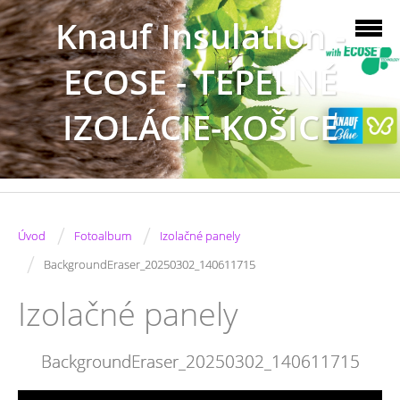
Knauf Insulation -
ECOSE - TEPELNÉ
IZOLÁCIE-KOŠICE
/
/
Úvod
Fotoalbum
Izolačné panely
/
BackgroundEraser_20250302_140611715
Izolačné panely
BackgroundEraser_20250302_140611715