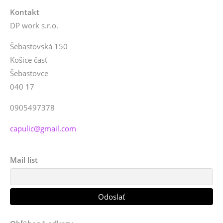
Kontakt
DP work s.r.o.
Šebastovská 150
Košice časť
Šebastovce
040 17
0905497378
capulic@gmail.com
Mail list