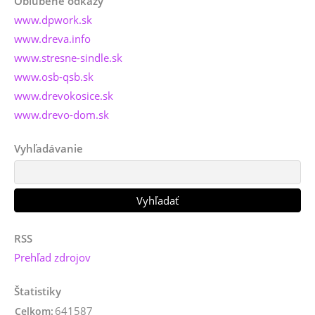
Obľúbené odkazy
www.dpwork.sk
www.dreva.info
www.stresne-sindle.sk
www.osb-qsb.sk
www.drevokosice.sk
www.drevo-dom.sk
Vyhľadávanie
RSS
Prehľad zdrojov
Štatistiky
641587
Celkom: