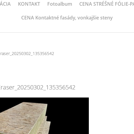
ÁCIA
KONTAKT
Fotoalbum
CENA STRÉŠNÉ FÓLIE-
CENA Kontaktné fasády, vonkajšie steny
Eraser_20250302_135356542
raser_20250302_135356542