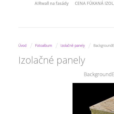
AIRwall na fasády
CENA FÚKANÁ IZOL
/
/
/
Úvod
Fotoalbum
Izolačné panely
Background
Izolačné panely
BackgroundE