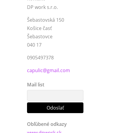
DP work s.r.o.
Šebastovská 150
Košice časť
Šebastovce
040 17
0905497378
capulic@gmail.com
Mail list
Obľúbené odkazy
www.dpwork.sk