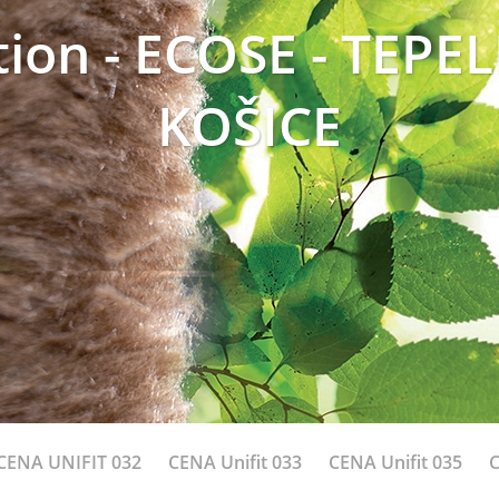
tion - ECOSE - TEPE
KOŠICE
CENA UNIFIT 032
CENA Unifit 033
CENA Unifit 035
C