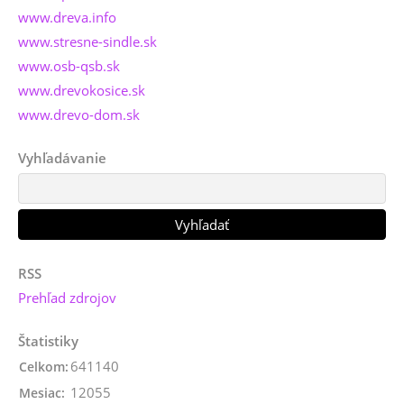
www.dreva.info
www.stresne-sindle.sk
www.osb-qsb.sk
www.drevokosice.sk
www.drevo-dom.sk
Vyhľadávanie
RSS
Prehľad zdrojov
Štatistiky
641140
Celkom:
12055
Mesiac: