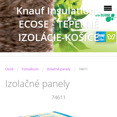
Knauf Insulation -
ECOSE - TEPELNÉ
IZOLÁCIE-KOŠICE
/
/
/
Úvod
Fotoalbum
Izolačné panely
74611
Izolačné panely
74611