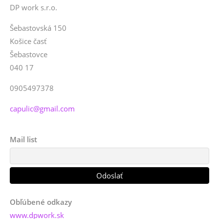
DP work s.r.o.
Šebastovská 150
Košice časť
Šebastovce
040 17
0905497378
capulic@gmail.com
Mail list
Obľúbené odkazy
www.dpwork.sk