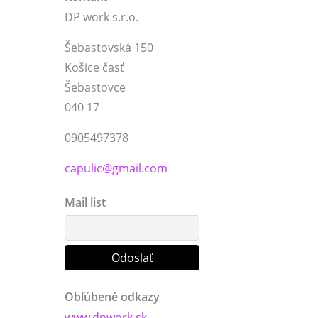
DP work s.r.o.
Šebastovská 150
Košice časť
Šebastovce
040 17
0905497378
capulic@gmail.com
Mail list
Obľúbené odkazy
www.dpwork.sk