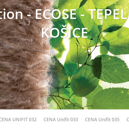
tion - ECOSE - TEPE
KOŠICE
CENA UNIFIT 032
CENA Unifit 033
CENA Unifit 035
C