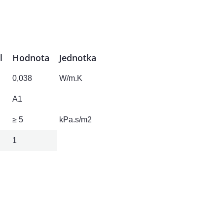
l
Hodnota
Jednotka
0,038
W/m.K
A1
≥ 5
kPa.s/m2
1