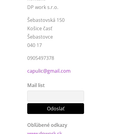
DP work s.r.o.
Šebastovská 150
Košice časť
Šebastovce
040 17
0905497378
capulic@gmail.com
Mail list
Obľúbené odkazy
www.dpwork.sk