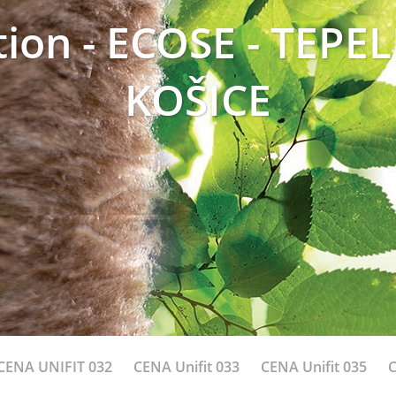
tion - ECOSE - TEPE
KOŠICE
CENA UNIFIT 032
CENA Unifit 033
CENA Unifit 035
C