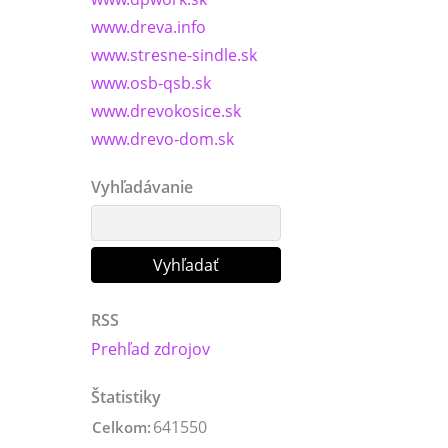
www.dreva.info
www.stresne-sindle.sk
www.osb-qsb.sk
www.drevokosice.sk
www.drevo-dom.sk
Vyhľadávanie
RSS
Prehľad zdrojov
Štatistiky
641550
Celkom: