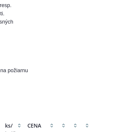
resp.
i.
esných
 na požiarnu
ks/
CENA