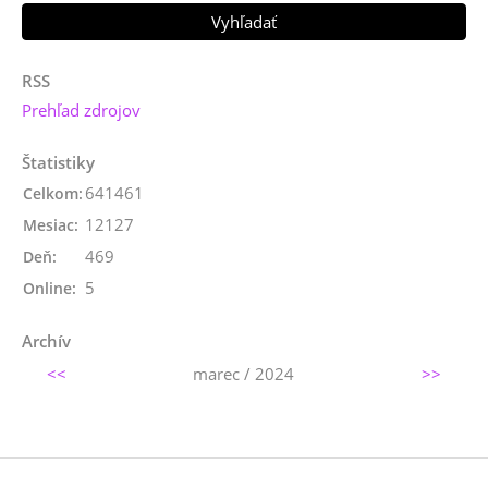
RSS
Prehľad zdrojov
Štatistiky
641461
Celkom:
12127
Mesiac:
469
Deň:
5
Online:
Archív
<<
marec / 2024
>>