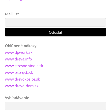
Mail list
Obľúbené odkazy
www.dpwork.sk
www.dreva.info
www.stresne-sindle.sk
www.osb-qsb.sk
www.drevokosice.sk
www.drevo-dom.sk
Vyhľadávanie