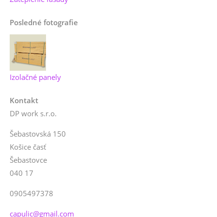
Posledné fotografie
Izolačné panely
Kontakt
DP work s.r.o.
Šebastovská 150
Košice časť
Šebastovce
040 17
0905497378
capulic@gmail.com